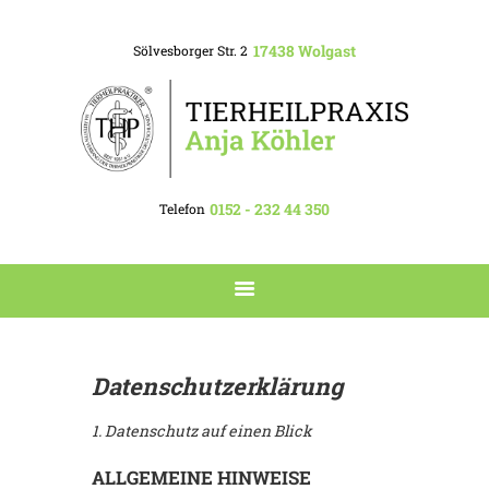
Therapieangebot
17438 Wolgast
Sölvesborger Str. 2
Behandlungsablauf
Über mich
Berufsbild
Kontakt
0152 - 232 44 350
Telefon
Datenschutzerklärung
1. Datenschutz auf einen Blick
ALLGEMEINE HINWEISE